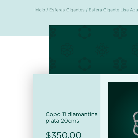
Inicio
/
Esferas Gigantes
/ Esfera Gigante Lisa Az
Copo 11 diamantina
plata 20cms
$
350.00