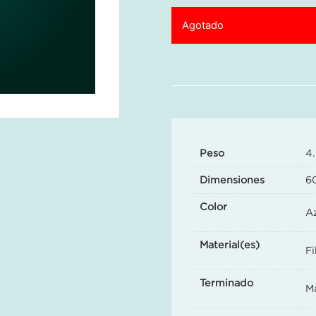
Agotado
Peso
4
Dimensiones
6
Color
Az
Material(es)
Fi
Terminado
M