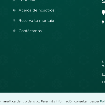
Acerca de nosotros
Reserva tu montaje
Contáctanos
® 
re
Po
Té
ón analítica dentro del sitio. Para más información consulta nuestra
Pol