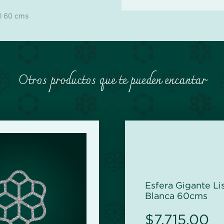
ul 60 cms
Otros productos que te pueden encantar
Esfera Gigante Li
Blanca 60cms
$
7,715.00