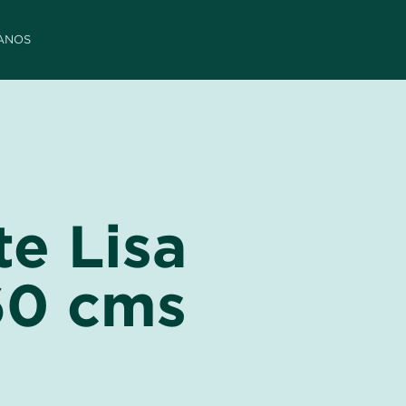
ANOS
te Lisa
60 cms