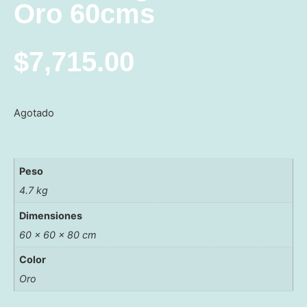
Oro 60cms
$
7,715.00
Agotado
Peso
4.7 kg
Dimensiones
60 × 60 × 80 cm
Color
Oro