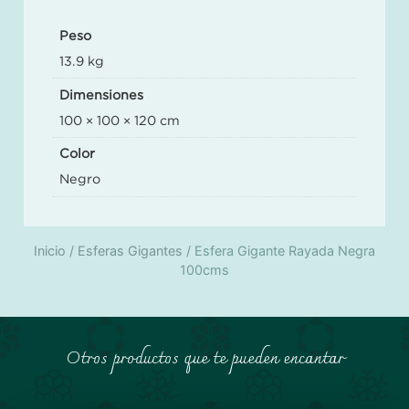
Peso
13.9 kg
Dimensiones
100 × 100 × 120 cm
Color
Negro
Inicio
/
Esferas Gigantes
/ Esfera Gigante Rayada Negra
100cms
Otros productos que te pueden encantar