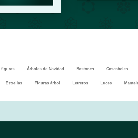
 figuras
Árboles de Navidad
Bastones
Cascabeles
Estrellas
Figuras árbol
Letreros
Luces
Mantel