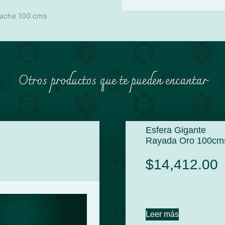
stache 100 cms
Otros productos que te pueden encantar
Esfera Gigante
Rayada Oro 100cm
$
14,412.00
Leer más