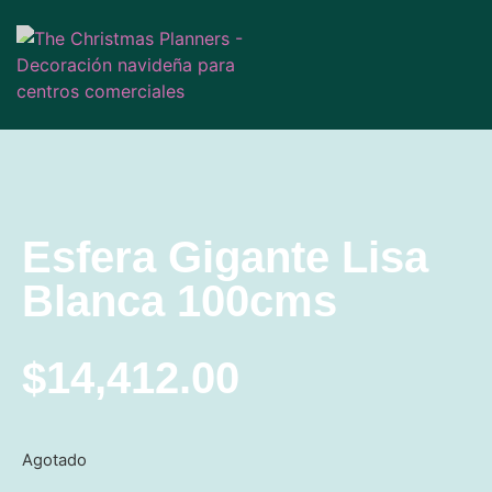
Esfera Gigante Lisa
Blanca 100cms
$
14,412.00
Agotado