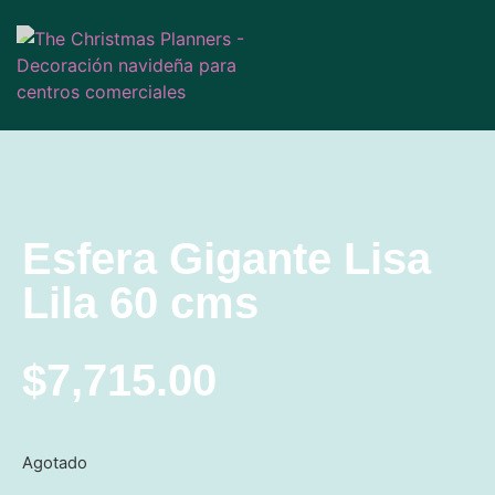
Esfera Gigante Lisa
Lila 60 cms
$
7,715.00
Agotado