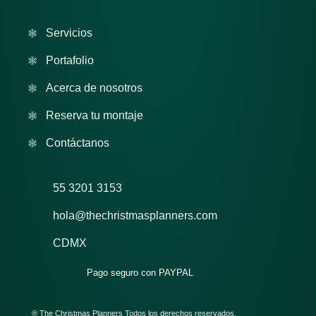
Servicios
Portafolio
Acerca de nosotros
Reserva tu montaje
Contáctanos
55 3201 3153
hola@thechristmasplanners.com
CDMX
Pago seguro con PAYPAL
® The Christmas Planners Todos los derechos reservados.