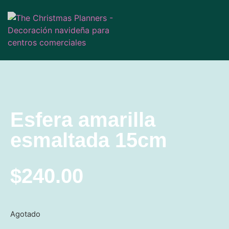
Esfera amarilla
esmaltada 15cm
$
240.00
Agotado