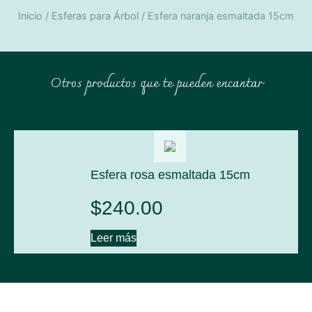
Inicio
/
Esferas para Árbol
/ Esfera naranja esmaltada 15cm
Otros productos que te pueden encantar
Esfera rosa esmaltada 15cm
$
240.00
Leer más