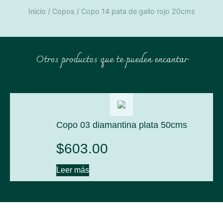
Inicio
/
Copos
/ Copo 14 pata de gallo rojo 20cms
Otros productos que te pueden encantar
Copo 03 diamantina plata 50cms
$
603.00
Leer más