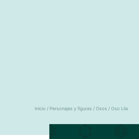
Inicio
/
Personajes y figuras
/
Osos
/ Oso Lila