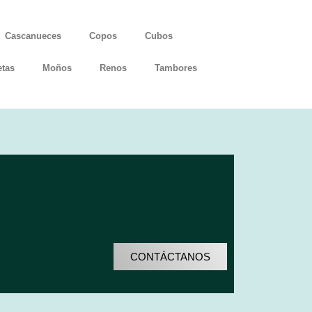
Cascanueces
Copos
Cubos
etas
Moños
Renos
Tambores
CONTÁCTANOS