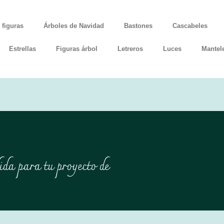
 figuras
Árboles de Navidad
Bastones
Cascabeles
Estrellas
Figuras árbol
Letreros
Luces
Mantel
ida para tu proyecto de