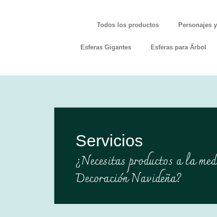
Todos los productos
Personajes y
Esferas Gigantes
Esferas para Árbol
Servicios
¿Necesitas productos a la med
Decoración Navideña?