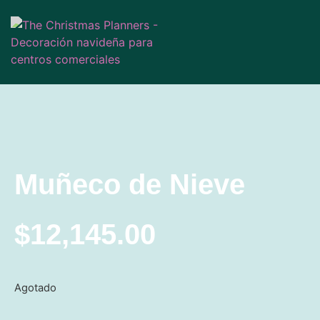
Muñeco de Nieve
$
12,145.00
Agotado