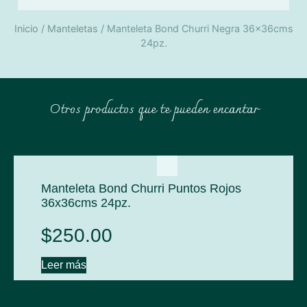
Inicio
/
Manteletas
/ Manteleta Bond Churri Negra 36x36cms
24pz.
Otros productos que te pueden encantar
Manteleta Bond Churri Puntos Rojos
36x36cms 24pz.
$
250.00
Leer más