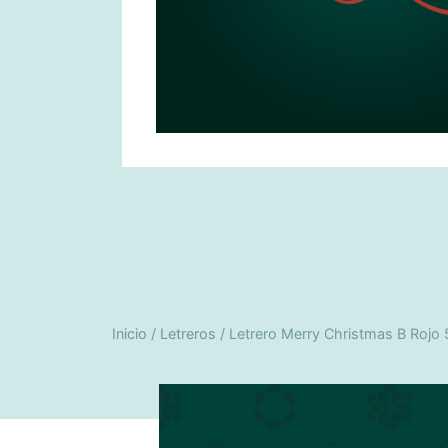
Inicio
/
Letreros
/ Letrero Merry Christmas B Rojo