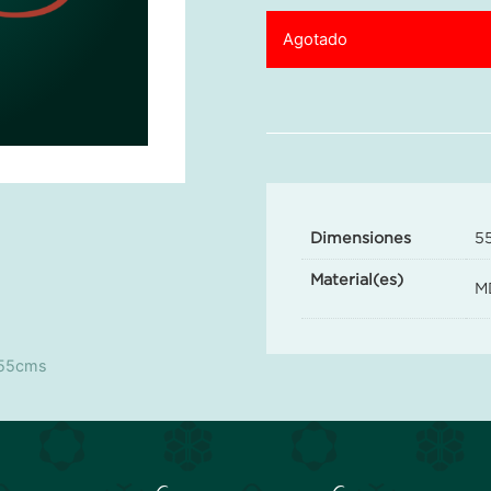
Agotado
Dimensiones
5
Material(es)
M
 55cms