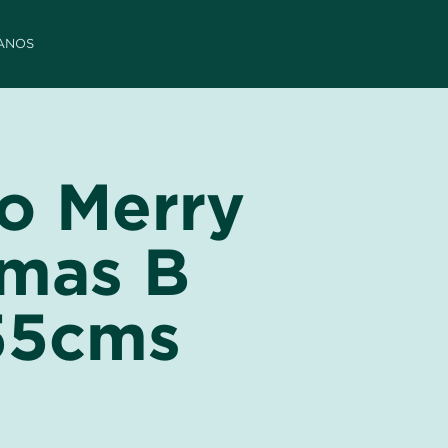
ANOS
ro Merry
tmas B
55cms