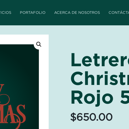
ICIOS
PORTAFOLIO
ACERCA DE NOSOTROS
CONTÁCT
Letre
Chris
Rojo 
$
650.00