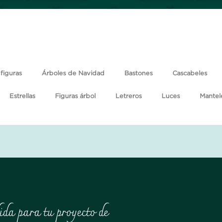
figuras
Árboles de Navidad
Bastones
Cascabeles
Estrellas
Figuras árbol
Letreros
Luces
Mantel
ida para tu proyecto de