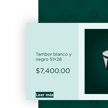
Tambor blanco y
negro 51×28
$
7,400.00
Leer más