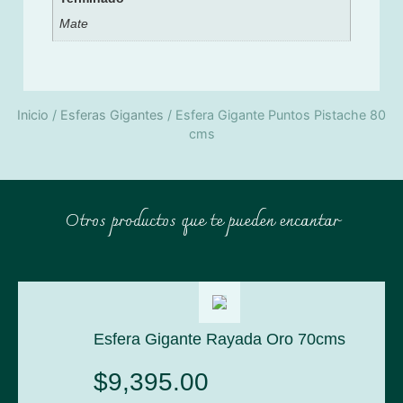
Mate
Inicio
/
Esferas Gigantes
/ Esfera Gigante Puntos Pistache 80
cms
Otros productos que te pueden encantar
Esfera Gigante Rayada Oro 70cms
$
9,395.00