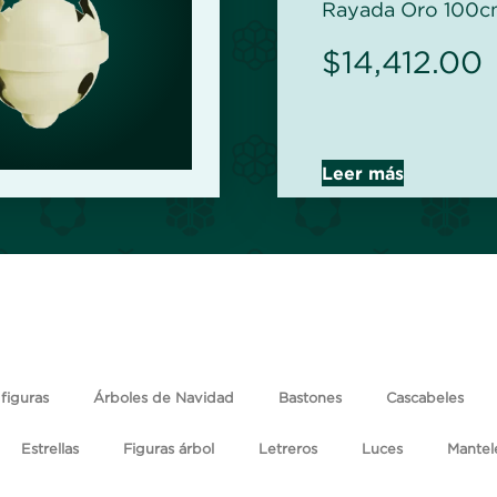
Rayada Oro 100c
$
14,412.00
Leer más
figuras
Árboles de Navidad
Bastones
Cascabeles
Estrellas
Figuras árbol
Letreros
Luces
Mantel