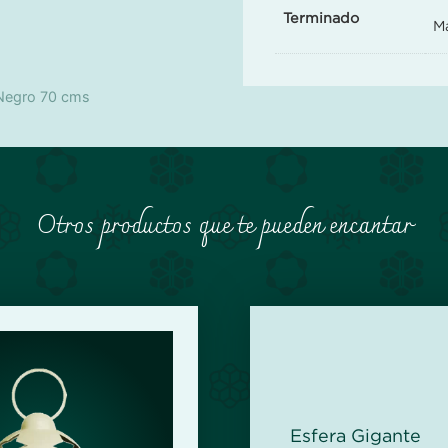
Terminado
M
 Negro 70 cms
Otros productos que te pueden encantar
Esfera Gigante