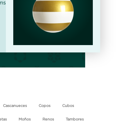
ms
Cascanueces
Copos
Cubos
etas
Moños
Renos
Tambores