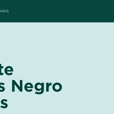
ANOS
te
s Negro
s