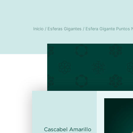
Inicio
/
Esferas Gigantes
/ Esfera Gigante Puntos
Cascabel Amarillo