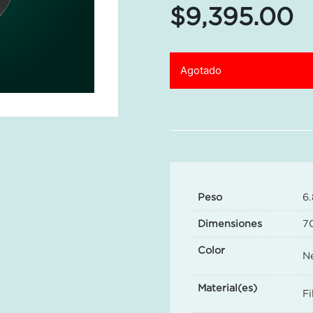
$
9,395.00
Agotado
Peso
6.
Dimensiones
7
Color
N
Material(es)
Fi