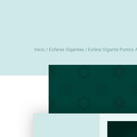
Inicio
/
Esferas Gigantes
/ Esfera Gigante Puntos 