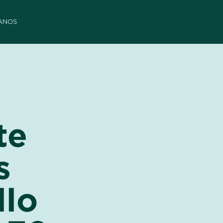
ANOS
te
s
llo