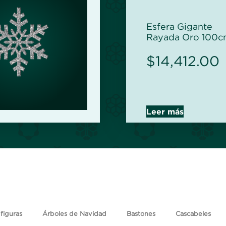
Esfera Gigante
Rayada Oro 100c
$
14,412.00
Leer más
figuras
Árboles de Navidad
Bastones
Cascabeles