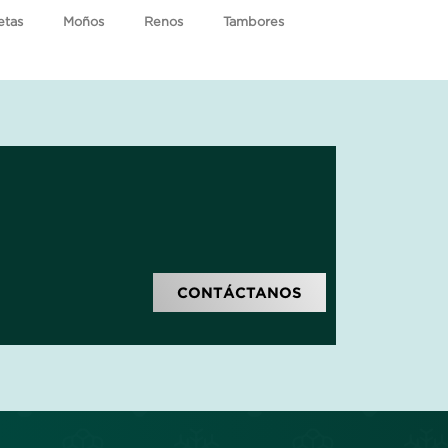
etas
Moños
Renos
Tambores
CONTÁCTANOS