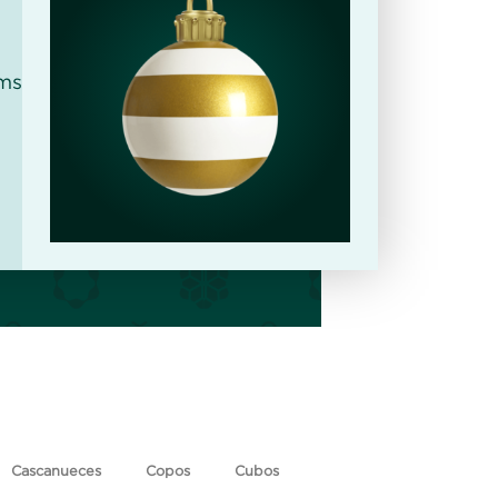
ms
Cascanueces
Copos
Cubos