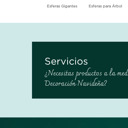
Esferas Gigantes
Esferas para Árbol
Servicios
¿Necesitas productos a la med
Decoración Navideña?