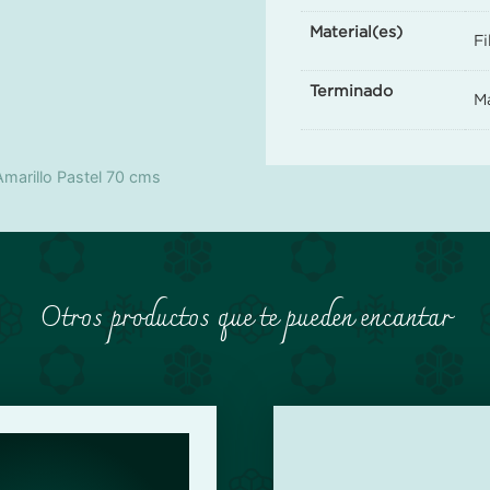
Material(es)
Fi
Terminado
M
Amarillo Pastel 70 cms
Otros productos que te pueden encantar