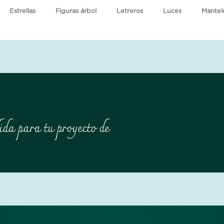
Estrellas
Figuras árbol
Letreros
Luces
Mantel
ida para tu proyecto de