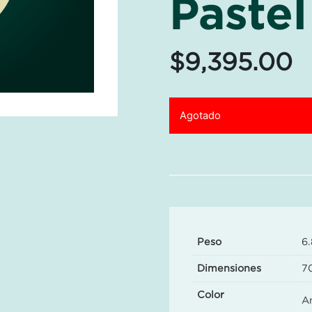
Paste
$
9,395.00
Agotado
Peso
6.
Dimensiones
7
Color
Am