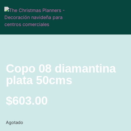
Copo 08 diamantina
plata 50cms
$
603.00
Agotado