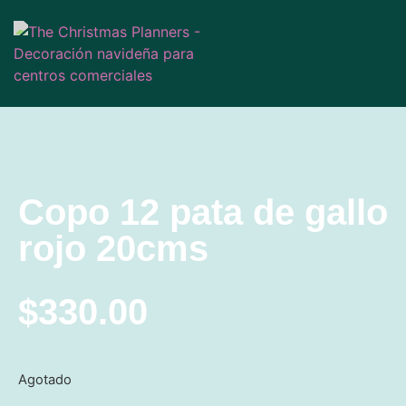
Copo 12 pata de gallo
rojo 20cms
$
330.00
Agotado