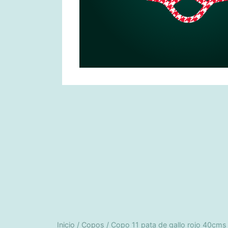
Inicio
/
Copos
/ Copo 11 pata de gallo rojo 40cms