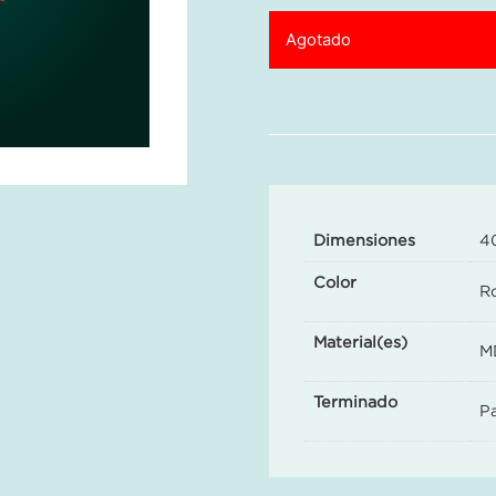
Agotado
Dimensiones
4
Color
R
Material(es)
MD
Terminado
Pa