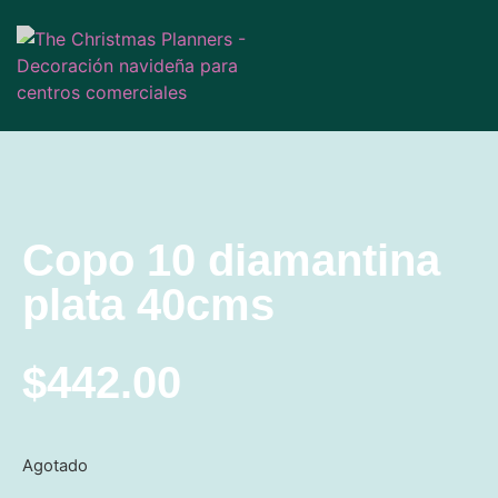
Copo 10 diamantina
plata 40cms
$
442.00
Agotado