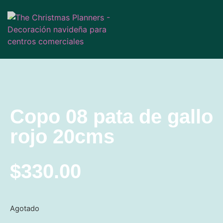
Copo 08 pata de gallo
rojo 20cms
$
330.00
Agotado