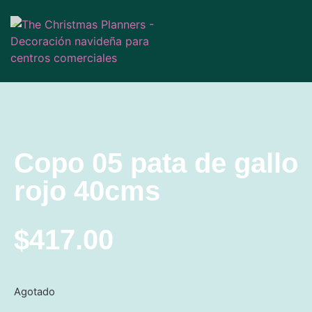
Copo 05 pata de gallo
rojo 40cms
$
417.00
Agotado