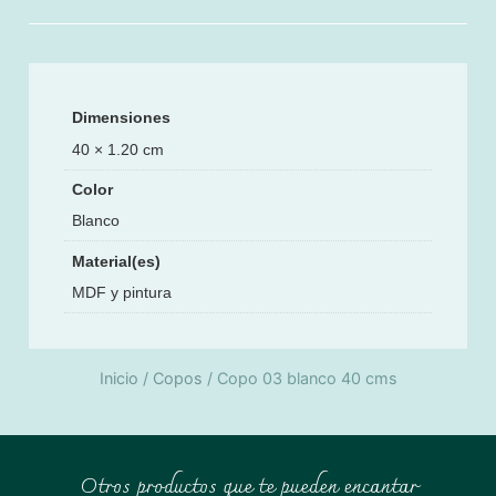
Dimensiones
40 × 1.20 cm
Color
Blanco
Material(es)
MDF y pintura
Inicio
/
Copos
/ Copo 03 blanco 40 cms
Otros productos que te pueden encantar