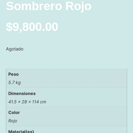
Sombrero Rojo
$
9,800.00
Agotado
Peso
5.7 kg
Dimensiones
41.5 × 28 × 114 cm
Color
Rojo
Material(es)