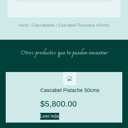
Inicio
/
Cascabeles
/ Cascabel Turquesa 40cms
Otros productos que te pueden encantar
Cascabel Pistache 50cms
$
5,800.00
Leer más