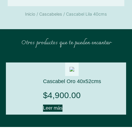
Inicio
/
Cascabeles
/ Cascabel Lila 40cms
Otros productos que te pueden encantar
Cascabel Oro 40x52cms
$
4,900.00
Leer más