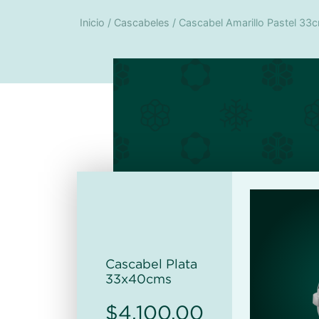
Inicio
/
Cascabeles
/ Cascabel Amarillo Pastel 33
Cascabel Plata
33x40cms
$
4,100.00