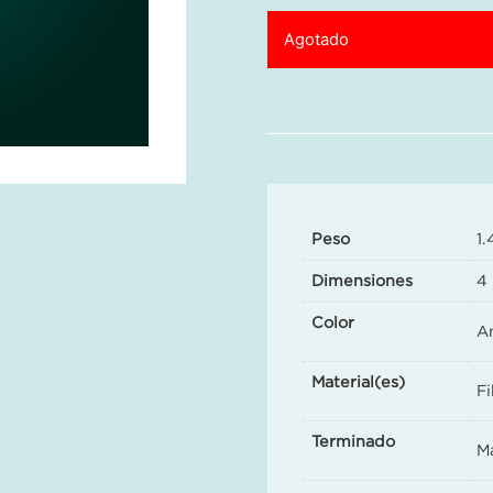
Agotado
Peso
1.
Dimensiones
4 
Color
Am
Material(es)
Fi
Terminado
M