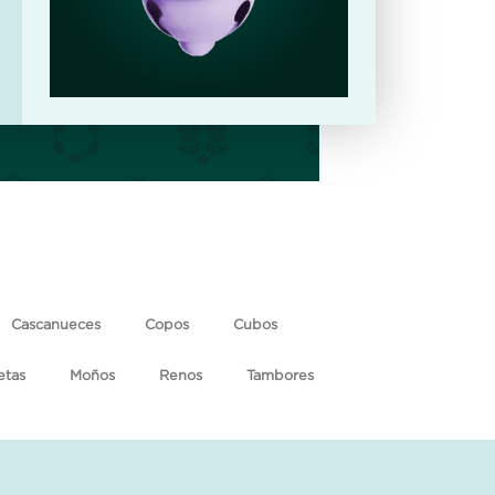
Cascanueces
Copos
Cubos
etas
Moños
Renos
Tambores