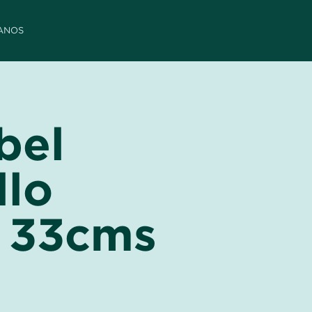
ANOS
bel
llo
l 33cms