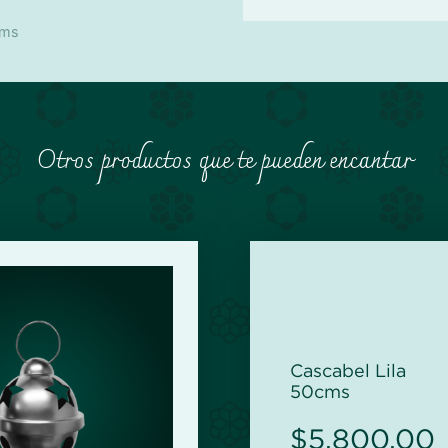
cms
Otros productos que te pueden encantar
Cascabel Lila
50cms
$
5,800.00