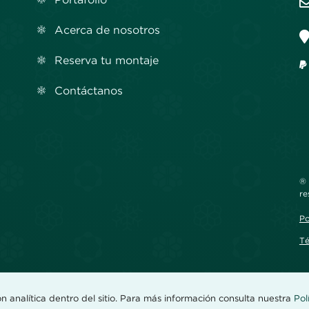
Acerca de nosotros
Reserva tu montaje
Contáctanos
® 
re
Po
Té
ón analítica dentro del sitio. Para más información consulta nuestra
Pol